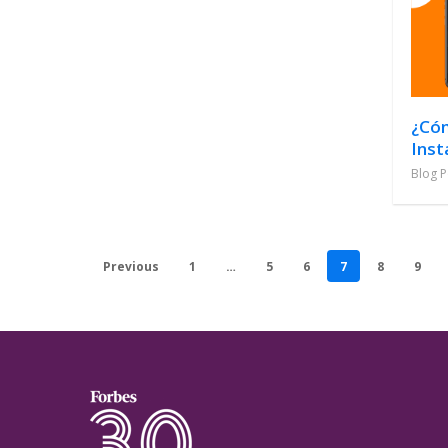
¿Cóm
Inst
Blog P
Previous
1
…
5
6
7
8
9