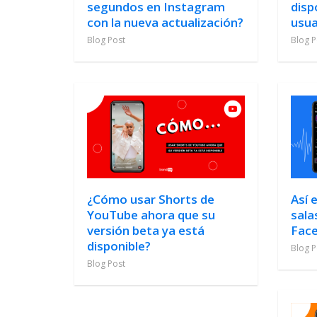
segundos en Instagram
disp
con la nueva actualización?
usua
Blog Post
Blog P
¿Cómo usar Shorts de
Así 
YouTube ahora que su
sala
versión beta ya está
Fac
disponible?
Blog P
Blog Post