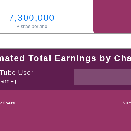
7,300,000
Visitas por año
mated Total Earnings by Ch
uTube User
name)
cribers
Num