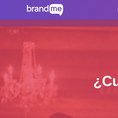
brandme.la
¿Cu