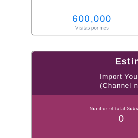
600,000
Visitas por mes
Skip
Esti
to
main
Import Yo
content
(Channel 
Number of total Subs
0