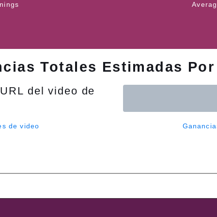
rnings
Averag
cias Totales Estimadas Por
 URL del video de
es de video
Ganancia