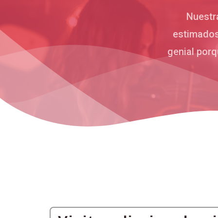
Nuestra
estimados 
genial por