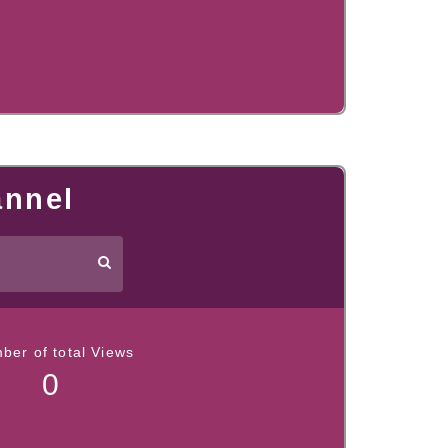
annel
ber of total Views
0