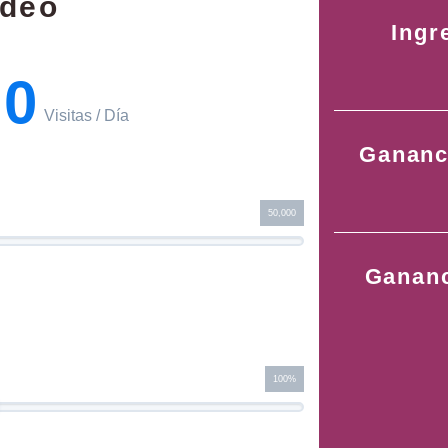
ideo
Ingr
00
Visitas / Día
Gananc
50,000
Gananc
100%