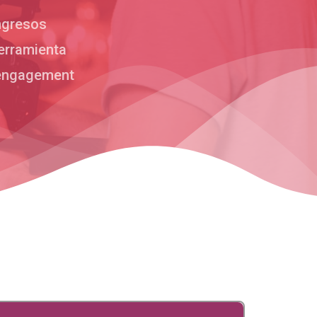
ingresos
herramienta
 engagement