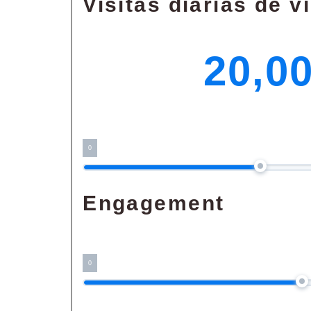
Visitas diarias de v
20,0
0
Engagement
0