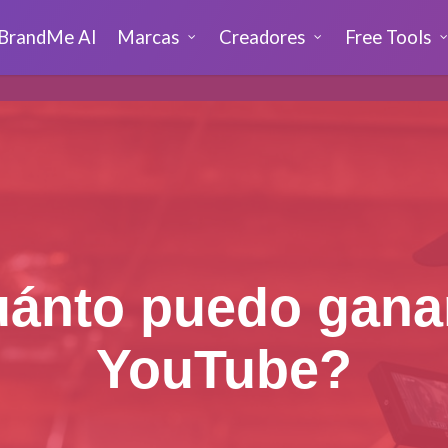
BrandMe AI
Marcas
Creadores
Free Tools
ánto puedo gana
YouTube?