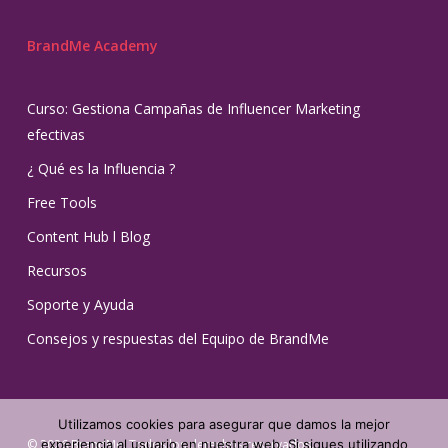
BrandMe Academy
Curso: Gestiona Campañas de Influencer Marketing
efectivas
¿ Qué es la Influencia ?
Free Tools
Content Hub l Blog
Recursos
Soporte y Ayuda
Consejos y respuestas del Equipo de BrandMe
Utilizamos cookies para asegurar que damos la mejor
© 2026 BrandMe. Todos los derechos reservados.
experiencia al usuario en nuestra web. Si sigues utilizando