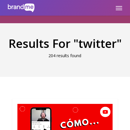
Skip
brandme.la
Menu
to
main
content
Results For
"twitter"
204 results found