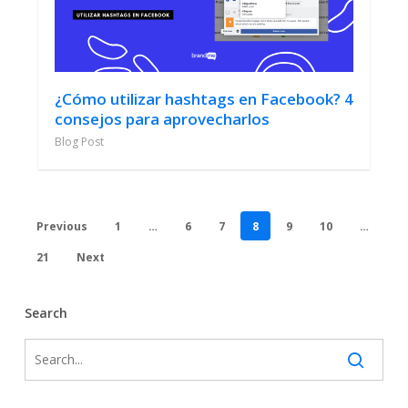
¿Cómo utilizar hashtags en Facebook? 4
consejos para aprovecharlos
Blog Post
Previous
1
…
6
7
8
9
10
…
21
Next
Search