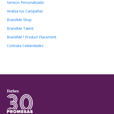
Servicio Personalizado
Viraliza tus Campañas
BrandMe Shop
BrandMe Talent
BrandMe l Product Placement
Contrata Celebridades