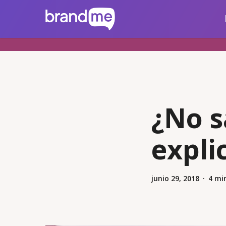
Skip
brandme.la
to
main
content
¿No s
expli
junio 29, 2018
4 mi