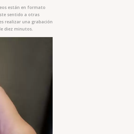
ideos están en formato
este sentido a otras
es realizar una grabación
de diez minutos.