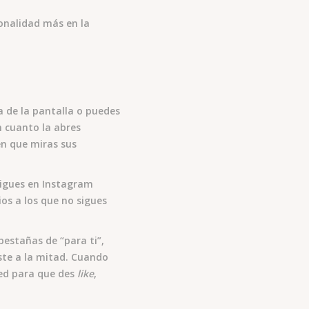
onalidad más en la
a de la pantalla o puedes
n cuanto la abres
en que miras sus
sigues en Instagram
os a los que no sigues
pestañas de “para ti”,
aste a la mitad. Cuando
eed para que des
like
,