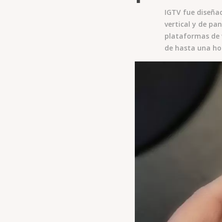
IGTV fue diseñad
vertical y de pa
plataformas de v
de hasta una ho