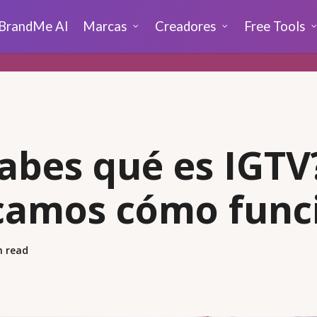
BrandMe AI
Marcas
Creadores
Free Tools
abes qué es IGTV
camos cómo func
n read