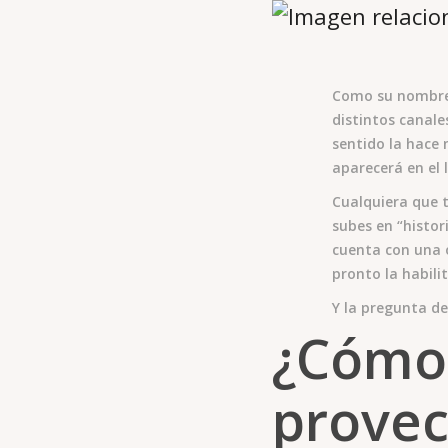
Como su nombre l
distintos canale
sentido la hace
aparecerá en el 
Cualquiera que t
subes en “histor
cuenta con una 
pronto la habil
Y la pregunta de
¿Cómo 
provec