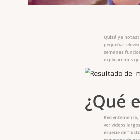
Quizá ya notast
pequeña televisi
semanas funciona
explicaremos qué
¿Qué e
Recientemente, 
ver videos largo
especie de “hist
segundos de gra