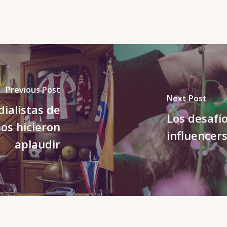
Previous Post
Next Post
alistas de
Los desafí
os hicieron
influencer
aplaudir