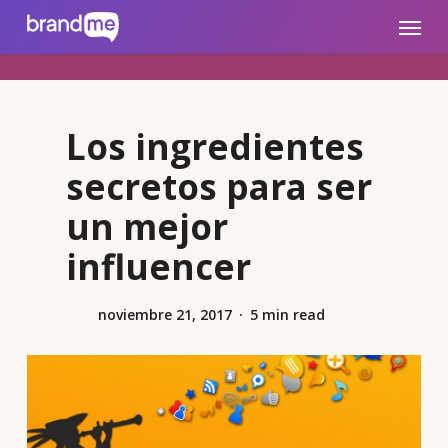
Skip
brandme.la
Menu
to
main
content
Los ingredientes
secretos para ser
un mejor
influencer
noviembre 21, 2017
5 min read