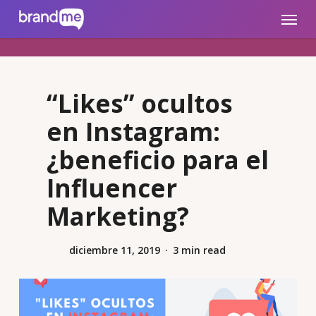
Skip
brandme.la
Menu
to
main
content
“Likes” ocultos
en Instagram:
¿beneficio para el
Influencer
Marketing?
diciembre 11, 2019
3 min read