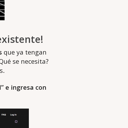
existente!
s
que ya tengan
¿Qué se necesita?
s.
d” e ingresa con