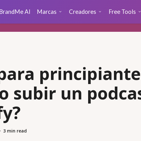
BrandMe AI
Marcas
Creadores
Free Tools
para principiante
 subir un podca
fy?
3 min read