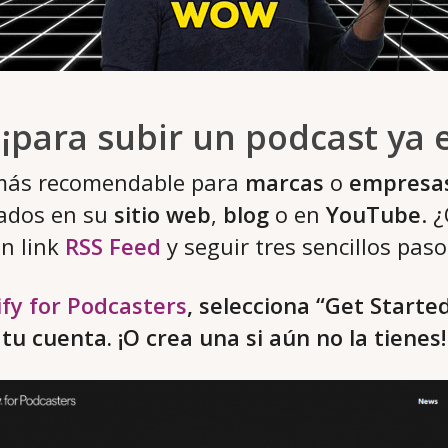
¡para subir un podcast ya 
 más recomendable para
marcas
o
empresa
ados en su
sitio web
,
blog
o en
YouTube
. 
n link
RSS Feed
y seguir tres sencillos paso
ify for Podcasters
, selecciona “Get Starte
tu cuenta. ¡O crea una si aún no la tienes!