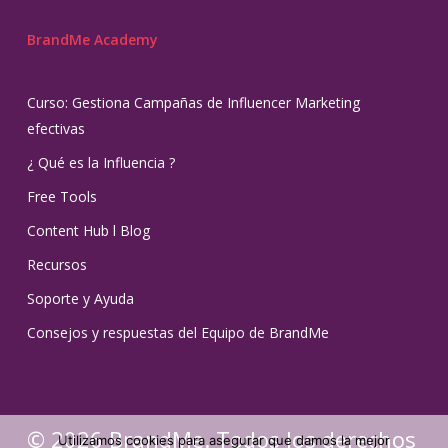
BrandMe Academy
Curso: Gestiona Campañas de Influencer Marketing
efectivas
¿ Qué es la Influencia ?
Free Tools
Content Hub l Blog
Recursos
Soporte y Ayuda
Consejos y respuestas del Equipo de BrandMe
© 2026 BrandMe. Todos los derechos
Utilizamos cookies para asegurar que damos la mejor