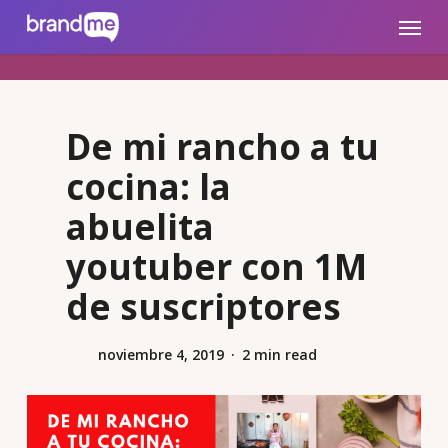
Skip
brandme.la
Menu
to
main
content
De mi rancho a tu
cocina: la
abuelita
youtuber con 1M
de suscriptores
noviembre 4, 2019
2 min read