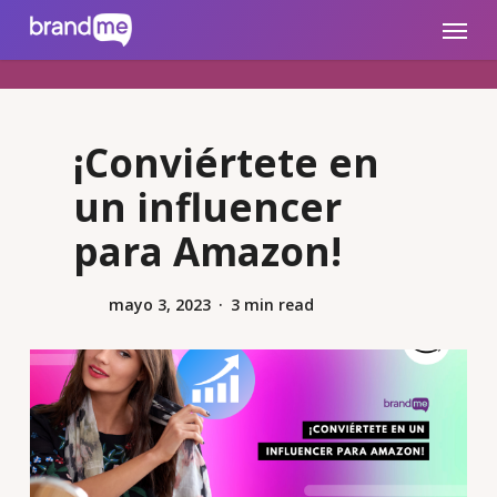
Skip
brandme.la
Menu
to
main
content
¡Conviértete en
un influencer
para Amazon!
mayo 3, 2023
3 min read