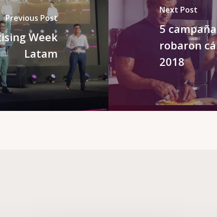
Next Post
Previous Post
5 campañas
tising Week
robaron cá
Latam
2018