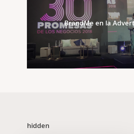
BrandMe en la Adver
hidden