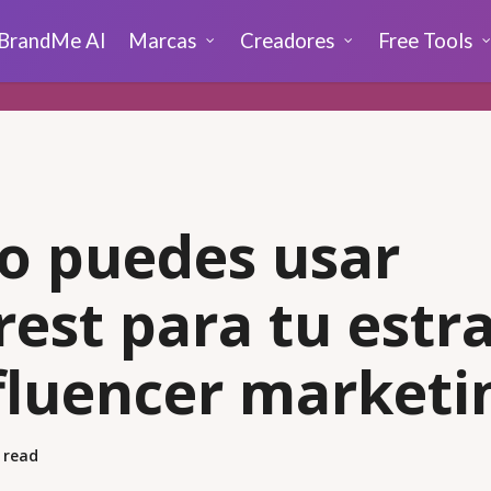
BrandMe AI
Marcas
Creadores
Free Tools
o puedes usar
rest para tu estr
fluencer marketi
 read