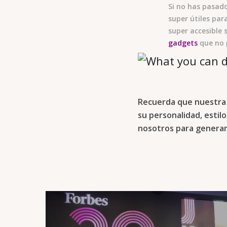
Si no has pasado
super útiles par
super accesible 
gadgets
que no 
Recuerda que nuestra 
su personalidad, estil
nosotros para generar 