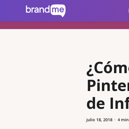
Skip
brandme.la
to
main
content
¿Cóm
Pinte
de In
julio 18, 2018
4 min