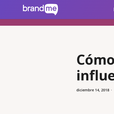
Skip
brandme.la
to
main
content
Cómo 
influ
diciembre 14, 2018