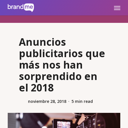
Skip
brandme.la
Menu
to
main
content
Anuncios
publicitarios que
más nos han
sorprendido en
el 2018
noviembre 28, 2018
5 min read