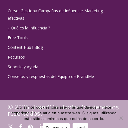
Curso: Gestiona Campañas de Influencer Marketing
efectivas
¿ Qué es la Influencia ?
Free Tools
Content Hub l Blog
Recursos
Soporte y Ayuda
Consejos y respuestas del Equipo de BrandMe
© 2026 BrandMe. Todos los derechos
Utilizamos cookies para asegurar que damos la mejor
reservados.
experiencia al usuario en nuestra web. Si sigues utilizando
este sitio asumiremos que estás de acuerdo.
x-
facebook
pinterest
linkedin
youtube
instagram
tiktok
De acuerdo
Legal