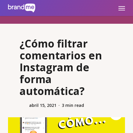
Skip
brandme.la
Menu
to
main
content
¿Cómo filtrar
comentarios en
Instagram de
forma
automática?
abril 15, 2021
3 min read