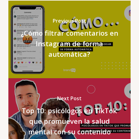
Previous Post
¿Cómo filtrar comentarios en
Instagram de forma
automática?
Next Post
Top 10: psicólogos en TikTok
que promueven la salud
mental con su contenido