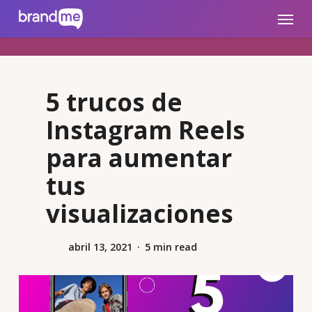
Skip
brandme.la
Menu
to
main
content
5 trucos de
Instagram Reels
para aumentar
tus
visualizaciones
abril 13, 2021
5 min read