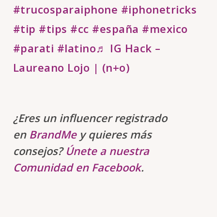
#trucosparaiphone
#iphonetricks
#tip
#tips
#cc
#españa
#mexico
#parati
#latino
♬ IG Hack –
Laureano Lojo | (n+o)
¿Eres un influencer registrado
en
BrandMe
y quieres más
consejos?
Únete a nuestra
Comunidad en Facebook
.