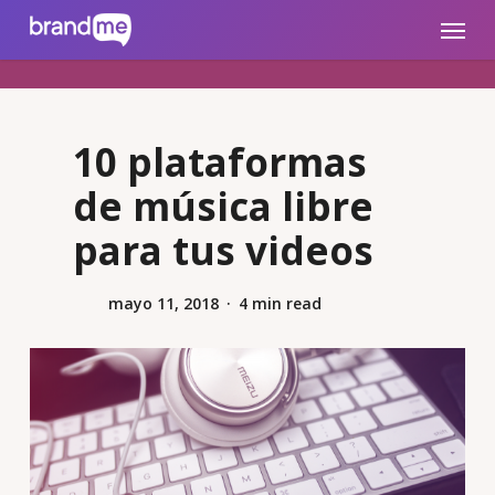
Skip
brandme.la
Menu
to
main
content
10 plataformas
de música libre
para tus videos
mayo 11, 2018
4 min read