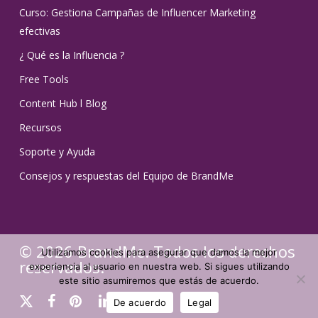
Curso: Gestiona Campañas de Influencer Marketing
efectivas
¿ Qué es la Influencia ?
Free Tools
Content Hub l Blog
Recursos
Soporte y Ayuda
Consejos y respuestas del Equipo de BrandMe
© 2026 BrandMe. Todos los derechos
Utilizamos cookies para asegurar que damos la mejor
reservados.
experiencia al usuario en nuestra web. Si sigues utilizando
este sitio asumiremos que estás de acuerdo.
x-
facebook
pinterest
linkedin
youtube
instagram
tiktok
De acuerdo
Legal
twitter