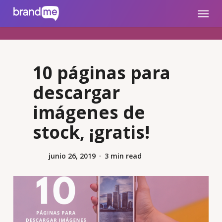
Skip
brandme.la
Menu
to
main
content
10 páginas para
descargar
imágenes de
stock, ¡gratis!
junio 26, 2019
3 min read