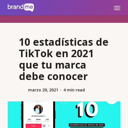
Skip
brandme.la
Menu
to
main
content
10 estadísticas de
TikTok en 2021
que tu marca
debe conocer
marzo 29, 2021
4 min read