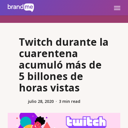
Skip
brandme.la
Menu
to
main
content
Twitch durante la
cuarentena
acumuló más de
5 billones de
horas vistas
julio 28, 2020
3 min read