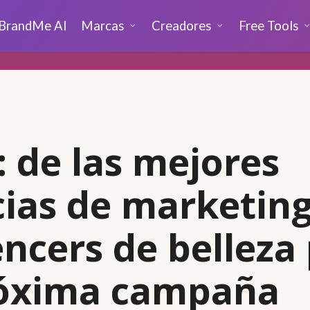
BrandMe AI
Marcas
Creadores
Free Tools
: de las mejores
ias de marketing
encers de belleza
róxima campaña