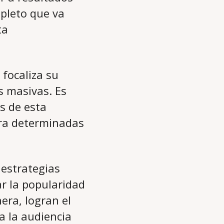
mpleto que va
ta
focaliza su
s masivas. Es
s de esta
ara determinadas
 estrategias
r la popularidad
era, logran el
a la audiencia