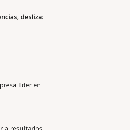
ncias, desliza:
presa líder en
r a resultados