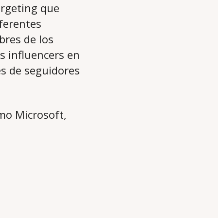
argeting que
iferentes
bres de los
s influencers en
es de seguidores
mo Microsoft,