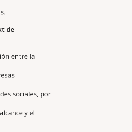
s.
kt de
ión entre la
resas
des sociales, por
lcance y el