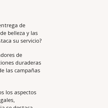
 entrega de
e belleza y las
taca su servicio?
adores de
ciones duraderas
 de las campañas
s los aspectos
egales,
ia se destaca,