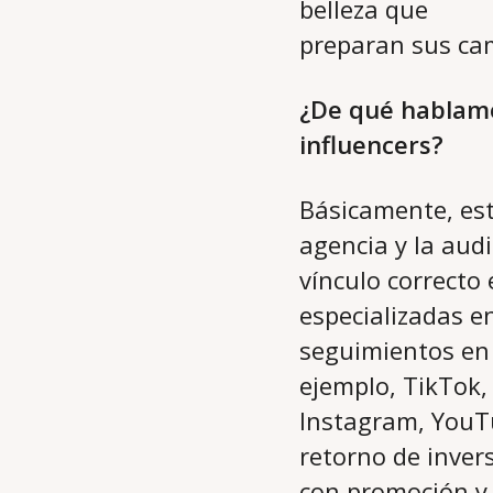
belleza que
preparan sus cam
¿De qué hablamo
influencers?
Básicamente, est
agencia y la audi
vínculo correcto
especializadas en
seguimientos en 
ejemplo, TikTok,
Instagram, YouTu
retorno de inver
con promoción y 