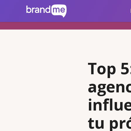
Skip
brandme.la
to
main
content
Top 5
agenc
influ
tu p