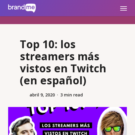
Skip
brandme.la
Menu
to
main
content
Top 10: los
streamers más
vistos en Twitch
(en español)
abril 9, 2020
3 min read