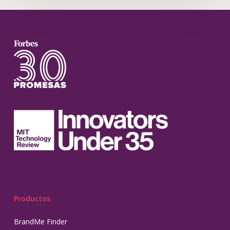
Productos
BrandMe Finder