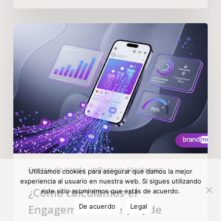
Centro de Ayuda
Influencer Marketing
Utilizamos cookies para asegurar que damos la mejor
experiencia al usuario en nuestra web. Si sigues utilizando
¿Cómo calculamos el
este sitio asumiremos que estás de acuerdo.
Engagement Rate (ER) de
De acuerdo
Legal