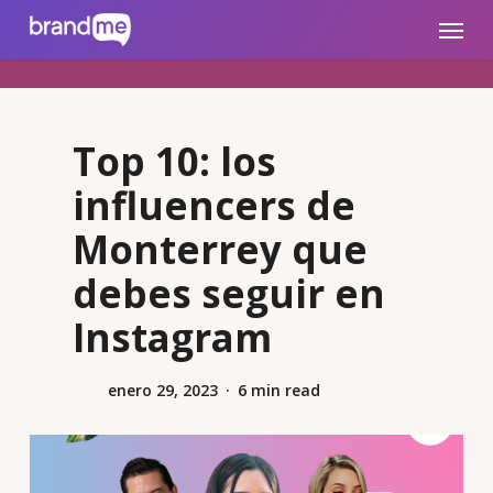
Skip
brandme.la
Menu
to
main
content
Top 10: los
influencers de
Monterrey que
debes seguir en
Instagram
enero 29, 2023
6 min read