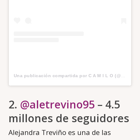
Una publicación compartida por C A M I L O (@camilo)
2.
@aletrevino95
– 4.5
millones de seguidores
Alejandra Treviño es una de las