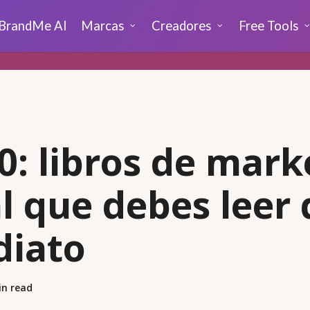
BrandMe AI
Marcas
Creadores
Free Tools
0: libros de mark
al que debes leer 
diato
in read