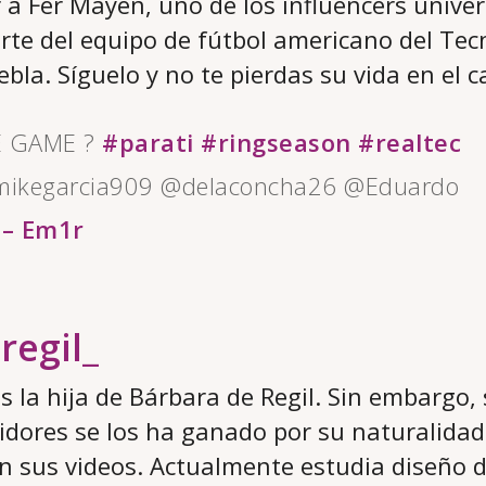
 a Fer Mayen, uno de los influencers univer
rte del equipo de fútbol americano del Tec
bla. Síguelo y no te pierdas su vida en el 
 GAME ?
#parati
#ringseason
#realtec
mikegarcia909 @delaconcha26 @Eduardo
 – Em1r
egil_
es la hija de Bárbara de Regil. Sin embargo
idores se los ha ganado por su naturalidad
 sus videos. Actualmente estudia diseño 