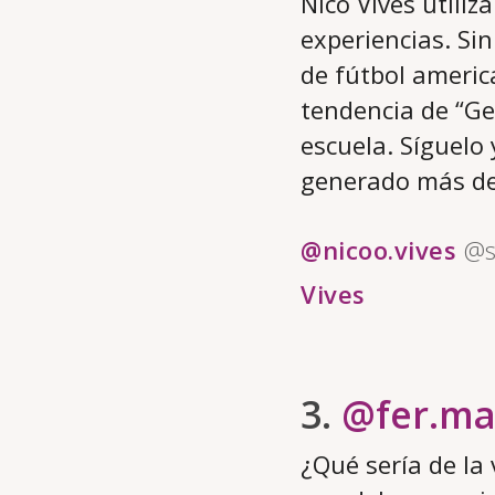
Nico Vives utili
experiencias. S
de fútbol americ
tendencia de “Ge
escuela. Síguelo
generado más de 
@nicoo.vives
@s
Vives
3.
@fer.m
¿Qué sería de la 