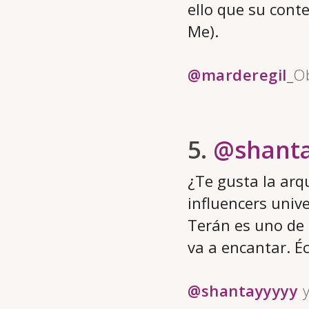
ello que su cont
Me).
@marderegil_
Ob
5.
@shanta
¿Te gusta la arq
influencers univ
Terán es uno de e
va a encantar. Éc
@shantayyyyy
y