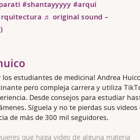
parati
#shantayyyyy
#arqui
rquitectura
♬ original sound –
)
huico
r los estudiantes de medicina! Andrea Huic
cinante pero compleja carrera y utiliza Tik
eriencia. Desde consejos para estudiar has
ámenes. Síguela y no te pierdas sus video
ia de más de 300 mil seguidores.
uieres que haga video de alguna materia