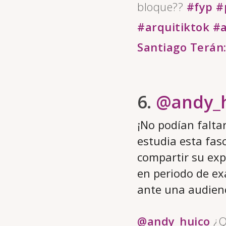
bloque??
#fyp
#
#arquitiktok
#a
Santiago Terán:
6.
@andy_
¡No podían falta
estudia esta fas
compartir su exp
en periodo de ex
ante una audienc
@andy_huico
¿Q