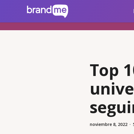
Skip
brandme.la
to
main
content
Top 1
unive
segui
noviembre 8, 2022