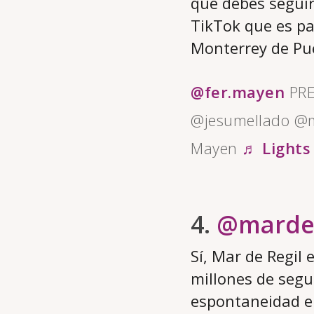
que debes seguir
TikTok que es pa
Monterrey de Pue
@fer.mayen
PRE
@jesumellado @
Mayen
♬ Lights
4.
@marder
Sí, Mar de Regil 
millones de segu
espontaneidad en