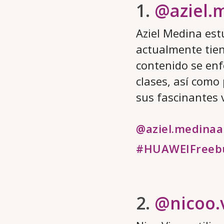
1.
@aziel.
Aziel Medina est
actualmente tien
contenido se enf
clases, así como
sus fascinantes 
@aziel.medinaa
#HUAWEIFreeb
2.
@nicoo.