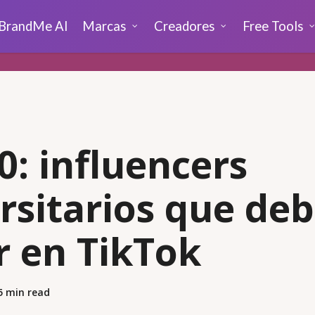
BrandMe AI
Marcas
Creadores
Free Tools
0: influencers
rsitarios que de
r en TikTok
5 min read