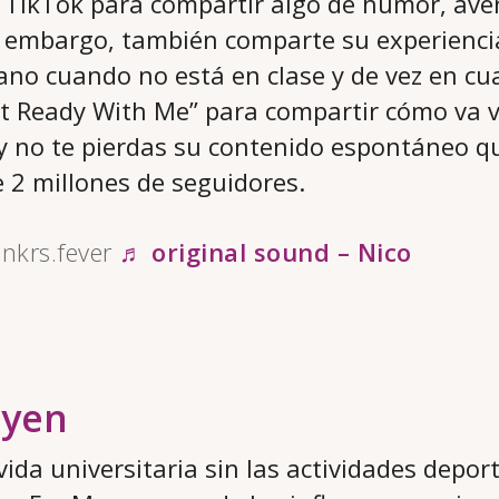
za TikTok para compartir algo de humor, ave
in embargo, también comparte su experienc
ano cuando no está en clase y de vez en cu
t Ready With Me” para compartir cómo va v
 y no te pierdas su contenido espontáneo q
2 millones de seguidores.
nkrs.fever
♬ original sound – Nico
ayen
vida universitaria sin las actividades depor