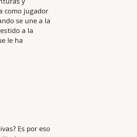
nturas y
ia como jugador
ando se une a la
estido a la
ue le ha
tivas? Es por eso