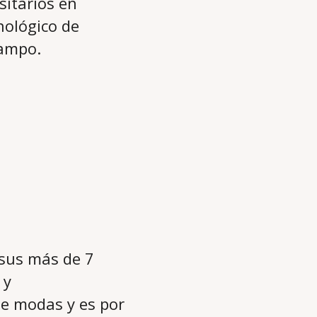
sitarios en
nológico de
campo.
, sus más de 7
 y
de modas y es por