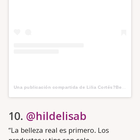
Una publicación compartida de Lilia Cortés?BeautyEnthusiast (@lilia_cortes)
10.
@hildelisab
“La belleza real es primero. Los
productos y tips son solo