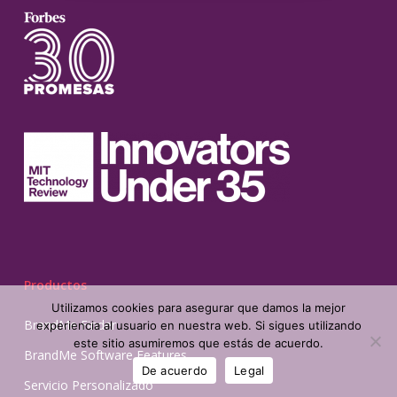
Productos
Utilizamos cookies para asegurar que damos la mejor
BrandMe Finder
experiencia al usuario en nuestra web. Si sigues utilizando
este sitio asumiremos que estás de acuerdo.
BrandMe Software Features
De acuerdo
Legal
Servicio Personalizado