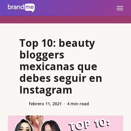
Skip
brandme.la
Menu
to
main
content
Top 10: beauty
bloggers
mexicanas que
debes seguir en
Instagram
febrero 11, 2021
4 min read