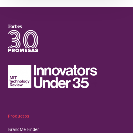
Productos
BrandMe Finder