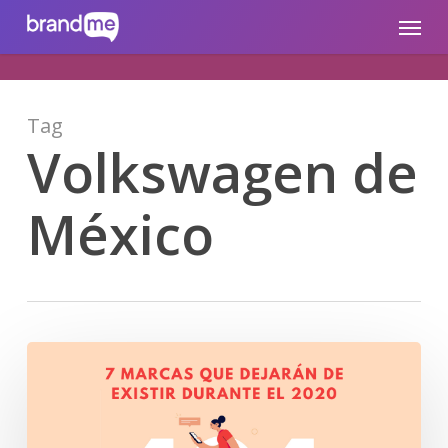
Skip
brandme.la
Menu
to
main
content
Tag
Volkswagen de
México