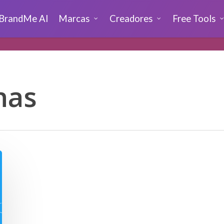
BrandMe AI
Marcas
Creadores
Free Tools
nas