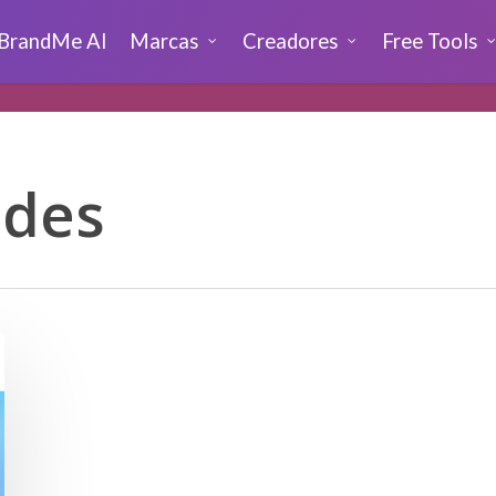
BrandMe AI
Marcas
Creadores
Free Tools
ades