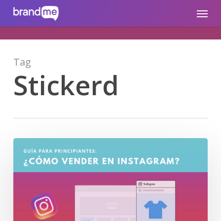
Skip
brandme.la
Menu
to
main
content
Tag
Stickerd