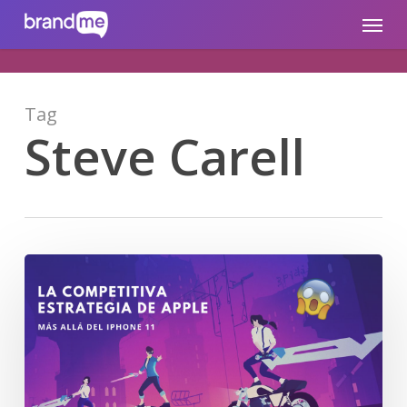
Skip
brandme.la
Menu
to
main
content
Tag
Steve Carell