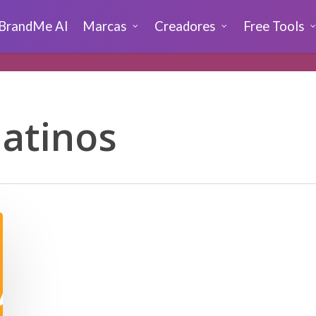
BrandMe AI
Marcas
Creadores
Free Tools
latinos