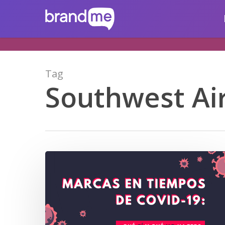
Skip
brandme.la
to
main
content
Tag
Southwest Air