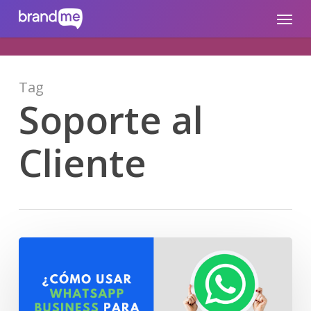
Skip
brandme.la
Menu
to
main
content
Tag
Soporte al
Cliente