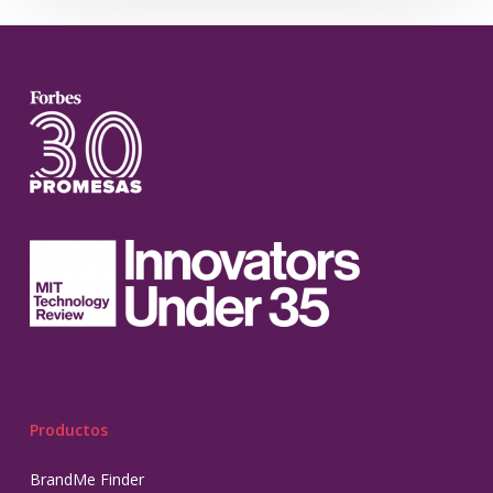
Productos
BrandMe Finder