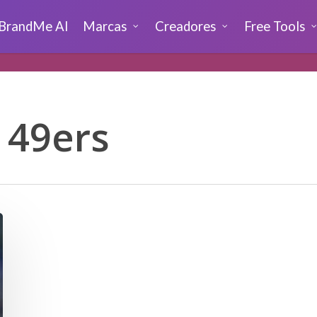
BrandMe AI
Marcas
Creadores
Free Tools
 49ers