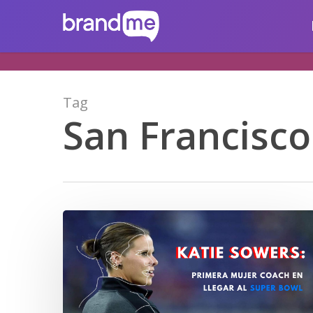
Skip
brandme.la
to
main
content
Tag
San Francisco