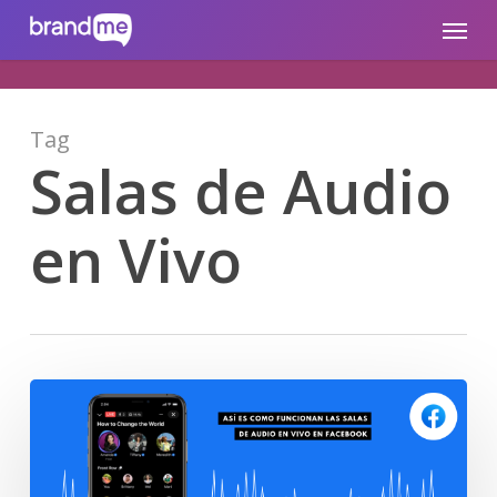
Skip
brandme.la
Menu
to
main
content
Tag
Salas de Audio
en Vivo