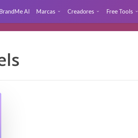
BrandMe AI
Marcas
Creadores
Free Tools
els