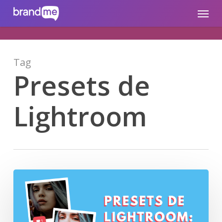
Skip
brandme.la
Menu
to
main
content
Tag
Presets de
Lightroom