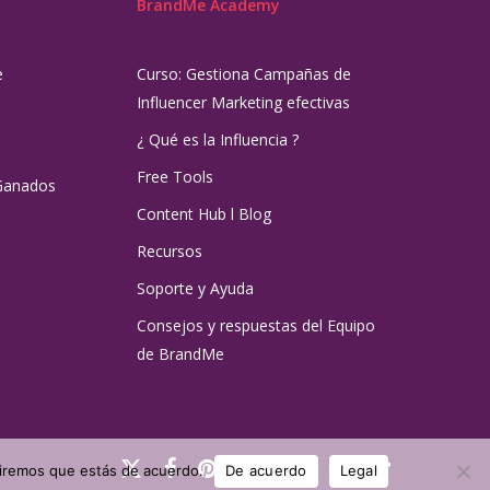
BrandMe Academy
e
Curso: Gestiona Campañas de
Influencer Marketing efectivas
¿ Qué es la Influencia ?
Free Tools
Ganados
Content Hub l Blog
Recursos
Soporte y Ayuda
Consejos y respuestas del Equipo
de BrandMe
x-
facebook
pinterest
linkedin
youtube
instagram
tiktok
umiremos que estás de acuerdo.
De acuerdo
Legal
twitter