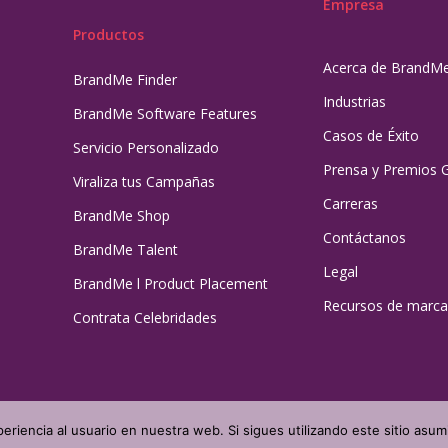
Empresa
Productos
Acerca de BrandM
BrandMe Finder
Industrias
BrandMe Software Features
Casos de Éxito
Servicio Personalizado
Prensa y Premios 
Viraliza tus Campañas
Carreras
BrandMe Shop
Contáctanos
BrandMe Talent
Legal
BrandMe l Product Placement
Recursos de marca
Contrata Celebridades
eriencia al usuario en nuestra web. Si sigues utilizando este sitio as