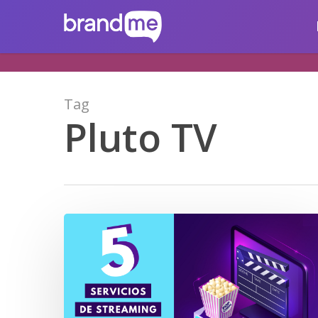
Skip
brandme.la
to
main
content
Tag
Pluto TV