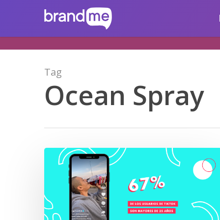
Skip
brandme.la
to
main
content
Tag
Ocean Spray