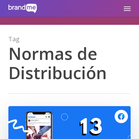
Skip
brandme.la
Menu
to
main
content
Tag
Normas de
Distribución