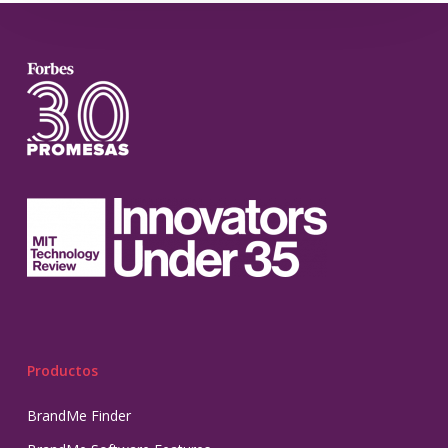
Productos
BrandMe Finder