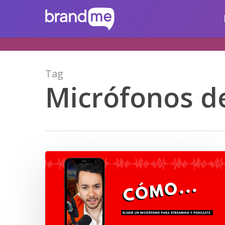
Skip
brandme.la
to
main
content
Tag
Micrófonos de