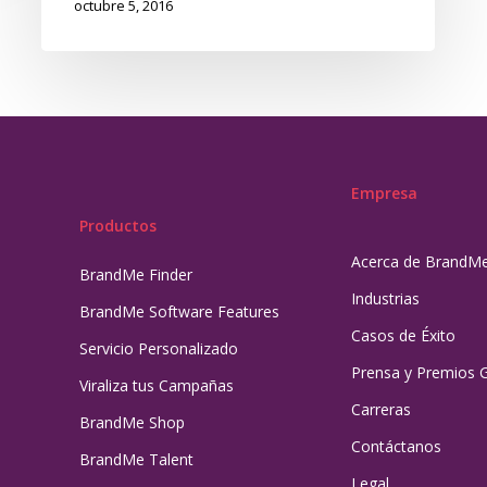
octubre 5, 2016
Empresa
Productos
Acerca de BrandM
BrandMe Finder
Industrias
BrandMe Software Features
Casos de Éxito
Servicio Personalizado
Prensa y Premios 
Viraliza tus Campañas
Carreras
BrandMe Shop
Contáctanos
BrandMe Talent
Legal