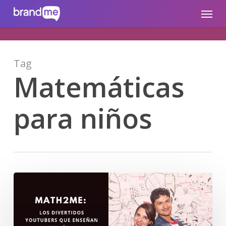
Skip
brandme.la
Menu
to
main
content
Tag
Matemáticas
para niños