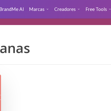
BrandMe AI
Marcas
Creadores
Free Tools
canas