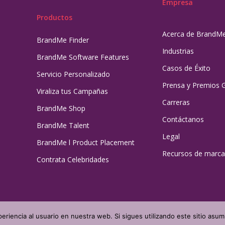
Empresa
Productos
Acerca de BrandM
BrandMe Finder
Industrias
BrandMe Software Features
Casos de Éxito
Servicio Personalizado
Prensa y Premios 
Viraliza tus Campañas
Carreras
BrandMe Shop
Contáctanos
BrandMe Talent
Legal
BrandMe l Product Placement
Recursos de marca
Contrata Celebridades
eriencia al usuario en nuestra web. Si sigues utilizando este sitio as