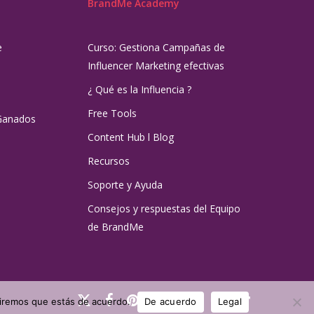
BrandMe Academy
e
Curso: Gestiona Campañas de
Influencer Marketing efectivas
¿ Qué es la Influencia ?
Free Tools
Ganados
Content Hub l Blog
Recursos
Soporte y Ayuda
Consejos y respuestas del Equipo
de BrandMe
x-
facebook
pinterest
linkedin
youtube
instagram
tiktok
umiremos que estás de acuerdo.
De acuerdo
Legal
twitter