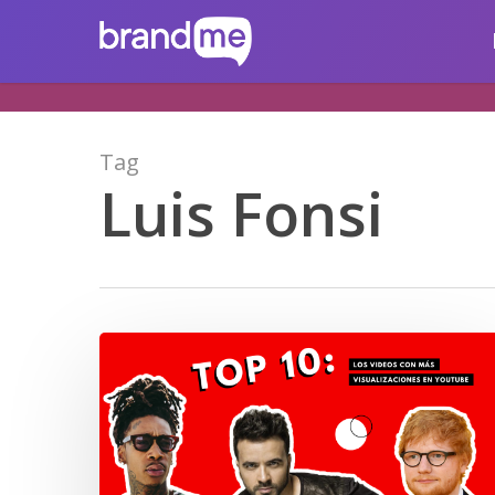
Skip
brandme.la
to
main
content
Tag
Luis Fonsi