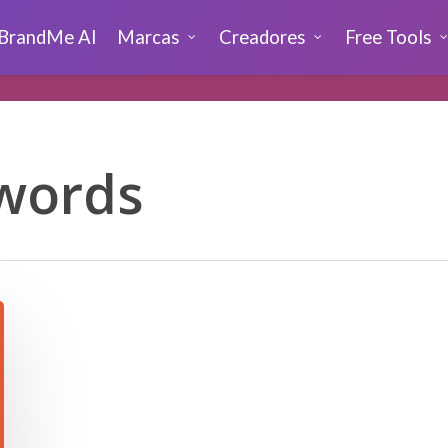
BrandMe AI
Marcas
Creadores
Free Tools
ywords