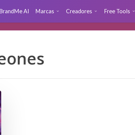
BrandMe AI
Marcas
Creadores
Free Tools
eones